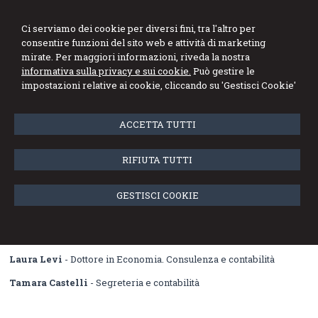
Studio Angioletti
Ci serviamo dei cookie per diversi fini, tra l'altro per
consentire funzioni del sito web e attività di marketing
Commercialisti Associati
mirate. Per maggiori informazioni, riveda la nostra
informativa sulla privacy e sui cookie.
Può gestire le
Menu
impostazioni relative ai cookie, cliccando su 'Gestisci Cookie'
Lo staff
ACCETTA TUTTI
Guido Angioletti
- Dottore Commercialista e Revisore Contabile.
RIFIUTA TUTTI
Socio dello Studio Associato
Pietro Gallini Zitti
- Dottore Commercialista e Revisore
GESTISCI COOKIE
Contabile. Socio dello Studio Associato
Federica Valli
-
Dottore Commercialista e Revisore Contabile.
Socio dello Studio Associato
Laura Levi
- Dottore in Economia. Consulenza e contabilità
Tamara Castelli
- Segreteria e contabilità