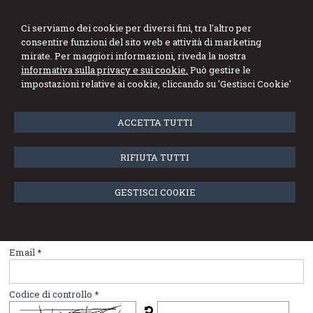
Studio Angioletti
Ci serviamo dei cookie per diversi fini, tra l'altro per
consentire funzioni del sito web e attività di marketing
Commercialisti Associati
mirate. Per maggiori informazioni, riveda la nostra
informativa sulla privacy e sui cookie.
Può gestire le
Menu
impostazioni relative ai cookie, cliccando su 'Gestisci Cookie'
Newsletter
ACCETTA TUTTI
Compila il form per iscriverti alla nostra newsletter
RIFIUTA TUTTI
Nome
GESTISCI COOKIE
Cognome
Email *
Codice di controllo *