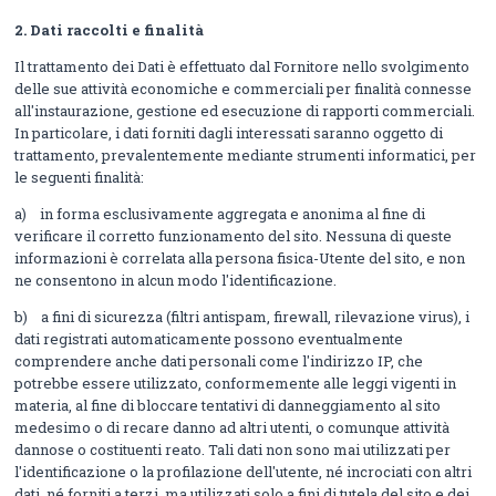
2.
Dati raccolti e finalità
Il trattamento dei Dati è effettuato dal Fornitore nello svolgimento
delle sue attività economiche e commerciali per finalità connesse
all'instaurazione, gestione ed esecuzione di rapporti commerciali.
In particolare, i dati forniti dagli interessati saranno oggetto di
trattamento, prevalentemente mediante strumenti informatici, per
le seguenti finalità:
a) in forma esclusivamente aggregata e anonima al fine di
verificare il corretto funzionamento del sito. Nessuna di queste
informazioni è correlata alla persona fisica-Utente del sito, e non
ne consentono in alcun modo l'identificazione.
b) a fini di sicurezza (filtri antispam, firewall, rilevazione virus), i
dati registrati automaticamente possono eventualmente
comprendere anche dati personali come l'indirizzo IP, che
potrebbe essere utilizzato, conformemente alle leggi vigenti in
materia, al fine di bloccare tentativi di danneggiamento al sito
medesimo o di recare danno ad altri utenti, o comunque attività
dannose o costituenti reato. Tali dati non sono mai utilizzati per
l'identificazione o la profilazione dell'utente, né incrociati con altri
dati, né forniti a terzi, ma utilizzati solo a fini di tutela del sito e dei