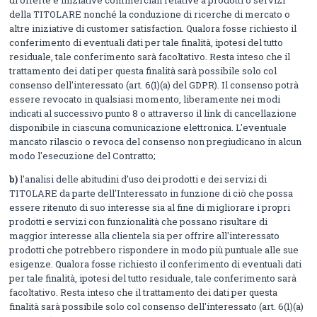
di offerte e iniziative commerciali relative a prodotti o servizi
della TITOLARE nonché la conduzione di ricerche di mercato o
altre iniziative di customer satisfaction. Qualora fosse richiesto il
conferimento di eventuali dati per tale finalità, ipotesi del tutto
residuale, tale conferimento sarà facoltativo. Resta inteso che il
trattamento dei dati per questa finalità sarà possibile solo col
consenso dell'interessato (art. 6(1)(a) del GDPR). Il consenso potrà
essere revocato in qualsiasi momento, liberamente nei modi
indicati al successivo punto 8 o attraverso il link di cancellazione
disponibile in ciascuna comunicazione elettronica. L'eventuale
mancato rilascio o revoca del consenso non pregiudicano in alcun
modo l'esecuzione del Contratto;
b)
l'analisi delle abitudini d'uso dei prodotti e dei servizi di
TITOLARE da parte dell'Interessato in funzione di ciò che possa
essere ritenuto di suo interesse sia al fine di migliorare i propri
prodotti e servizi con funzionalità che possano risultare di
maggior interesse alla clientela sia per offrire all'interessato
prodotti che potrebbero rispondere in modo più puntuale alle sue
esigenze. Qualora fosse richiesto il conferimento di eventuali dati
per tale finalità, ipotesi del tutto residuale, tale conferimento sarà
facoltativo. Resta inteso che il trattamento dei dati per questa
finalità sarà possibile solo col consenso dell'interessato (art. 6(1)(a)