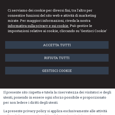
Studio Angioletti
Ci serviamo dei cookie per diversi fini, tra l'altro per
consentire funzioni del sito web e attività di marketing
Commercialisti Associati
mirate. Per maggiori informazioni, riveda la nostra
informativa sulla privacy e sui cookie.
Può gestire le
Menu
impostazioni relative ai cookie, cliccando su 'Gestisci Cookie'
INFORMATIVA SUL TRATTAMENTO DEI
ACCETTA TUTTI
DATI PERSONALI (Regolamento Ue
679/2016, GDPR)
RIFIUTA TUTTI
Guido Angioletti (nel seguito anche "Titolare"), con sede in Via
Betty Ambiveri 25 – 24126 Bergamo P.IVA 02759610161, in qualità di
GESTISCI COOKIE
titolare del trattamento informa, ai sensi degli artt. 13 e 14 del
Regolamento Europeo 679/2016 relativo alla protezione dei dati
personali ("GDPR") di quanto segue.
Il presente sito rispetta e tutela la riservatezza dei visitatori e degli
utenti, ponendo in essere ogni sforzo possibile e proporzionato
per non ledere i diritti degli utenti.
La presente privacy policy si applica esclusivamente alle attività