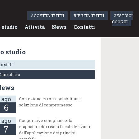
ACCETTA TUTTI
RIFIUTA TUTTI
GESTISCI
COOKIE
 studio
Attività
News
Contatti
o studio
Lo staff
Orari ufficio
News
ago
Correzione errori contabili: una
6
soluzione di compromesso
ago
Cooperative compliance: la
7
mappatura dei rischi fiscali derivanti
dall'applicazione dei principi
contabili