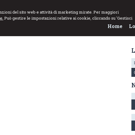
funzioni del sito web e attività di marketing mirate. Per maggiori
e.
Può gestire le impostazioni relative ai cookie, cliccando su 'Gestisci
Home
Lo
L