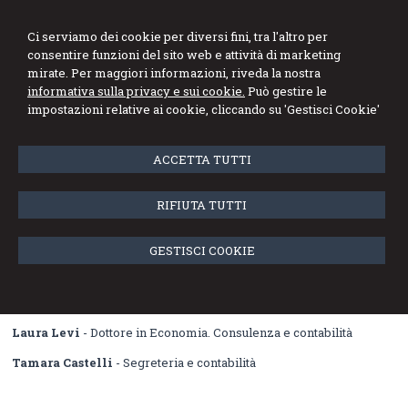
Studio Angioletti
Ci serviamo dei cookie per diversi fini, tra l'altro per
consentire funzioni del sito web e attività di marketing
Commercialisti Associati
mirate. Per maggiori informazioni, riveda la nostra
informativa sulla privacy e sui cookie.
Può gestire le
Menu
impostazioni relative ai cookie, cliccando su 'Gestisci Cookie'
Lo staff
ACCETTA TUTTI
Guido Angioletti
- Dottore Commercialista e Revisore Contabile.
RIFIUTA TUTTI
Socio dello Studio Associato
Pietro Gallini Zitti
- Dottore Commercialista e Revisore
GESTISCI COOKIE
Contabile. Socio dello Studio Associato
Federica Valli
-
Dottore Commercialista e Revisore Contabile.
Socio dello Studio Associato
Laura Levi
- Dottore in Economia. Consulenza e contabilità
Tamara Castelli
- Segreteria e contabilità